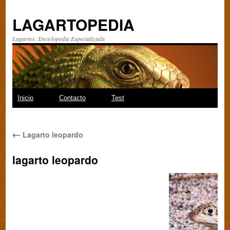
LAGARTOPEDIA
Lagartos. Enciclopedia Especializada
Saltar
Inicio
Contacto
Test
al
←
Lagarto leopardo
contenido
lagarto leopardo