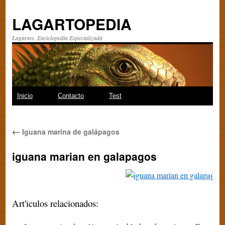
LAGARTOPEDIA
Lagartos. Enciclopedia Especializada
Saltar
Inicio
Contacto
Test
al
←
Iguana marina de galápagos
contenido
iguana marian en galapagos
Art'iculos relacionados: